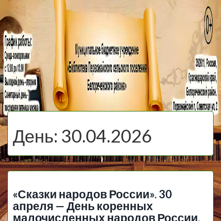
МБУ Библиотека
Первомайского
МЕНЮ
Сельского
День:
30.04.2026
Поселения
«Сказки народов России». 30
апреля — День коренных
малочисленных народов России.