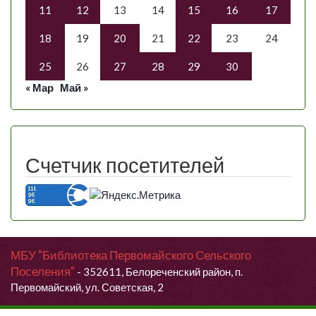
11
12
13
14
15
16
17
18
19
20
21
22
23
24
25
26
27
28
29
30
« Мар
Май »
Счетчик посетителей
МБУ "Библиотека Первомайского Сельского
Поселения"
- 352611, Белореченский район, п.
Первомайский, ул. Советская, 2