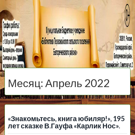
МБУ Библиотека
Первомайского
МЕНЮ
Сельского
Месяц:
Апрель 2022
Поселения
«Знакомьтесь, книга юбиляр!», 195
лет сказке В.Гауфа «Карлик Нос».