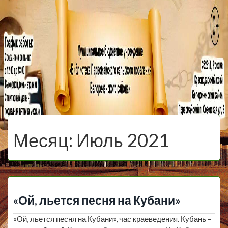
МБУ Библиотека
Первомайского
МЕНЮ
Сельского
Месяц:
Июль 2021
Поселения
«Ой, льется песня на Кубани»
«Ой, льется песня на Кубани», час краеведения. Кубань –