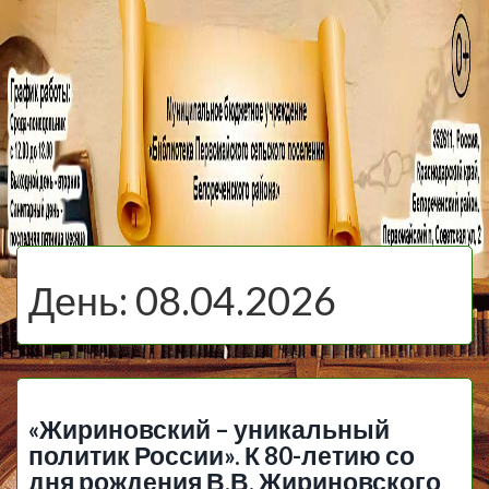
МБУ Библиотека
Первомайского
МЕНЮ
Сельского
День:
08.04.2026
Поселения
«Жириновский – уникальный
политик России». К 80-летию со
дня рождения В.В. Жириновского