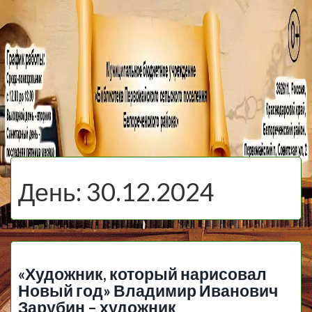
МБУ Библиотека
Первомайского
МЕНЮ
Сельского
День:
30.12.2024
Поселения
«Художник, который нарисовал
Новый год» Владимир Иванович
Зарубин – художник