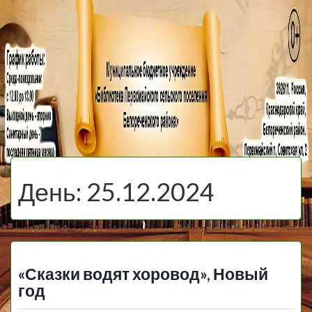
МБУ Библиотека
Первомайского
МЕНЮ
Сельского
День:
25.12.2024
Поселения
«Сказки водят хоровод», Новый
год