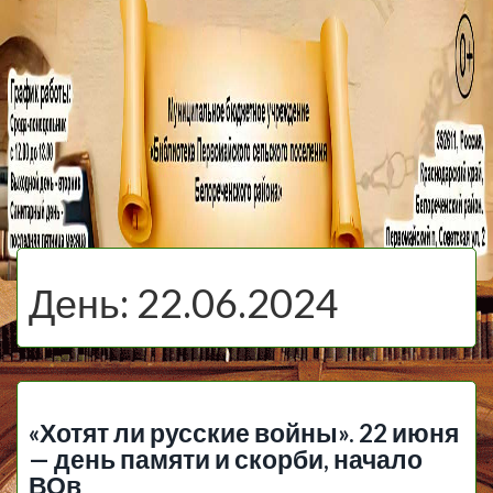
МБУ Библиотека
Первомайского
МЕНЮ
Сельского
День:
22.06.2024
Поселения
«Хотят ли русские войны». 22 июня
— день памяти и скорби, начало
ВОв