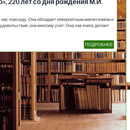
, 220 лет со дня рождения М.И.
 нас повсюду. Она обладает невероятным магнетизмом и
довольствие, она многому учит. Она, как книга, делает
ПОДРОБНЕЕ