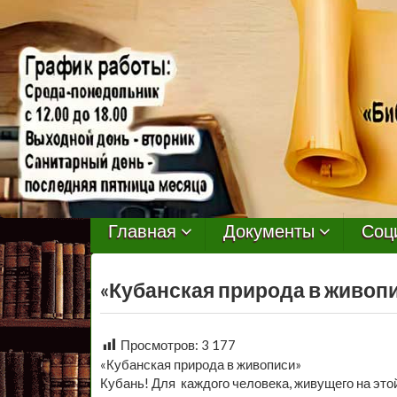
МБУ
Библиотека
Главная
Документы
Соц
Первомайского
«Кубанская природа в живоп
Сельского
Поселения
Просмотров:
3 177
«Кубанская природа в живописи»
Кубань! Для каждого человека, живущего на этой