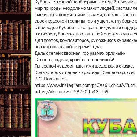
Кубань – это край необозримых степей, высоких
мир природы неодолимо манит людей, заставляе
сменяются холмистыми полями, ласкают взор л
своей красотой теснины гор и ущелья, глубокие 
с природой Кубани – это праздник души и сердца
в стихах кубанских поэтов, о ней сложено множ
Для поэтов, композиторов, художников кубанска
она хороша в любое время года.
Даль степей сквозная, гор размах орлиный-
Сторона родная, край наш тополиный!
Ты весной чудесен, цветами щедр, как в сказке,
Край хлебов и песен – край наш Краснодарский.
В.С. Подкопаев
https://www.instagram.com/p/CXs6lLcNcuA/?utm
https://vk.com/wall592504543_459