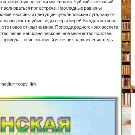
 гор, покрытых лесными массивами. Буйный, сказочный
т волноваться при встрече. Неоглядные равнины
есные массивы и цветущие субальпийские луга, чаруют
каньоны рек, голубые воды озер и морей. Каждая встреча
, это новое открытие мира. Природа родного края воспета
ество песен, написано бесконечное множество полотен.
я природа – неиссякаемый источник вдохновения, ведь
_medium=copy_link