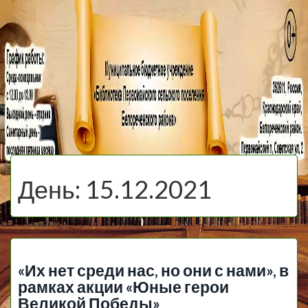
МБУ Библиотека
Первомайского
МЕНЮ
Сельского
День:
15.12.2021
Поселения
«Их нет среди нас, но они с нами», в
рамках акции «Юные герои
Великой Победы»