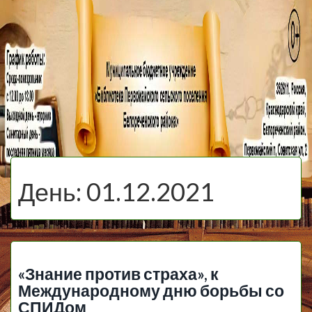
МБУ Библиотека
Первомайского
МЕНЮ
Сельского
День:
01.12.2021
Поселения
«Знание против страха», к
Международному дню борьбы со
СПИДом