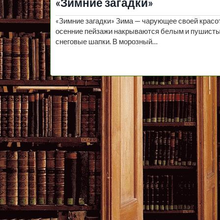
«Зимние загадки»
«Зимние загадки» Зима — чарующее своей красот
осенние пейзажи накрываются белым и пушисты
снеговые шапки. В морозный…