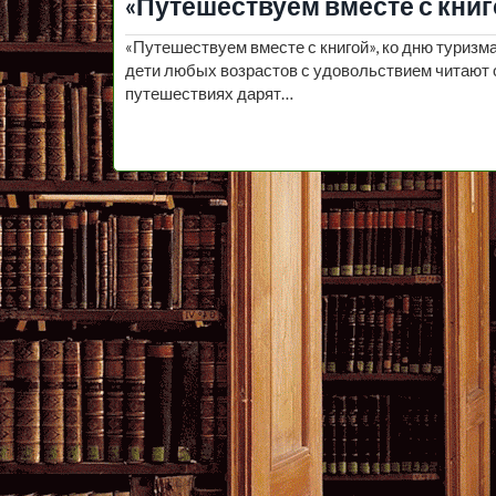
«Путешествуем вместе с книг
«Путешествуем вместе с книгой», ко дню туризм
дети любых возрастов с удовольствием читают о
путешествиях дарят…