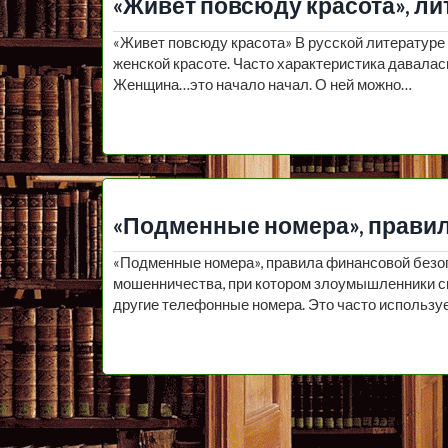
«Живет повсюду красота», л
«Живет повсюду красота» В русской литературе
женской красоте. Часто характеристика давалас
Женщина…это начало начал. О ней можно…
«Подменные номера», прави
«Подменные номера», правила финансовой безо
мошенничества, при котором злоумышленники с
другие телефонные номера. Это часто использу