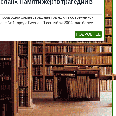
слан». Памяти жертв трагедии в
д произошла самая страшная трагедия в современной
оле № 1 города Беслан. 1 сентября 2004 года более…
ПОДРОБНЕЕ