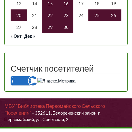
13
14
15
16
17
18
19
20
21
22
23
24
25
26
27
28
29
30
« Окт
Дек »
Счетчик посетителей
МБУ "Библиотека Первомайского Сельского
Поселения"
- 352611, Белореченский район, п.
Первомайский, ул. Советская, 2
Продолжая использовать данный сайт, Вы даете согласие на