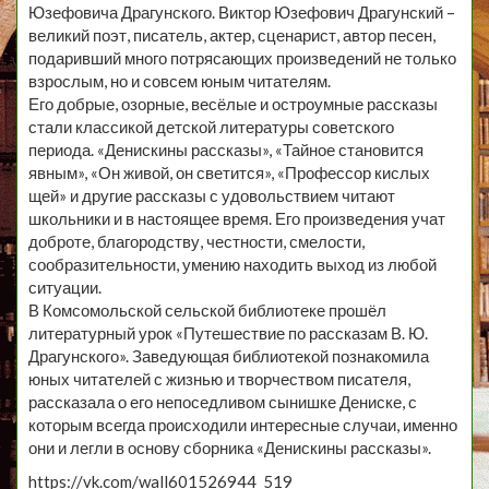
Юзефовича Драгунского. Виктор Юзефович Драгунский –
великий поэт, писатель, актер, сценарист, автор песен,
подаривший много потрясающих произведений не только
взрослым, но и совсем юным читателям.
Его добрые, озорные, весёлые и остроумные рассказы
стали классикой детской литературы советского
периода. «Денискины рассказы», «Тайное становится
явным», «Он живой, он светится», «Профессор кислых
щей» и другие рассказы с удовольствием читают
школьники и в настоящее время. Его произведения учат
доброте, благородству, честности, смелости,
сообразительности, умению находить выход из любой
ситуации.
В Комсомольской сельской библиотеке прошёл
литературный урок «Путешествие по рассказам В. Ю.
Драгунского». Заведующая библиотекой познакомила
юных читателей с жизнью и творчеством писателя,
рассказала о его непоседливом сынишке Дениске, с
которым всегда происходили интересные случаи, именно
они и легли в основу сборника «Денискины рассказы».
https://vk.com/wall601526944_519