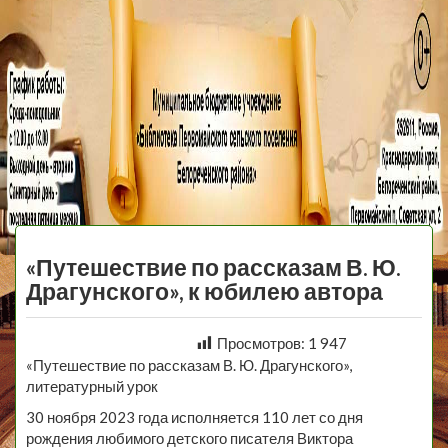
МБУ Библиотека
Первомайского
МЕНЮ
Сельского
«Путешествие по рассказам В. Ю.
Поселения
Драгунского», к юбилею автора
Просмотров:
1 947
«Путешествие по рассказам В. Ю. Драгунского»,
литературный урок
30 ноября 2023 года исполняется 110 лет со дня
рождения любимого детского писателя Виктора