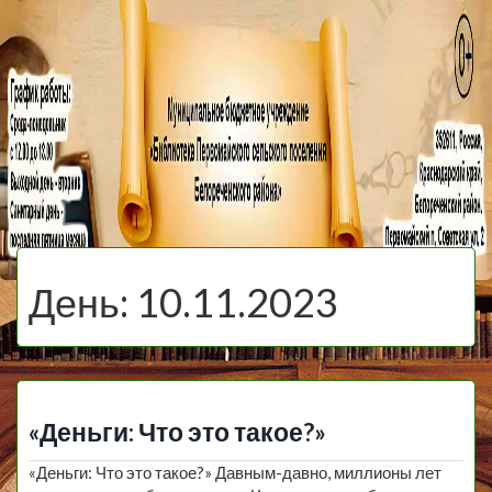
МБУ Библиотека
Первомайского
МЕНЮ
Сельского
День:
10.11.2023
Поселения
«Деньги: Что это такое?»
«Деньги: Что это такое?» Давным-давно, миллионы лет