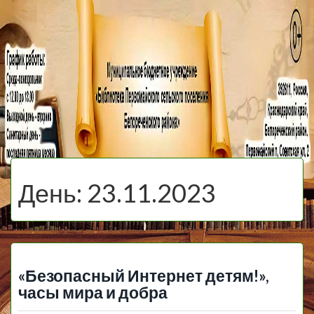
МБУ Библиотека
Первомайского
МЕНЮ
Сельского
День:
23.11.2023
Поселения
«Безопасный Интернет детям!»,
часы мира и добра