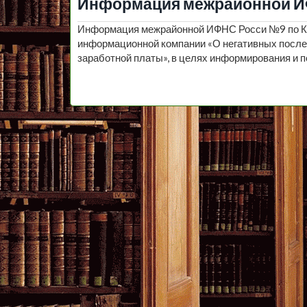
Информация межрайонной И
Информация межрайонной ИФНС Росси №9 по Кр
информационной компании «О негативных после
заработной платы», в целях информирования и 