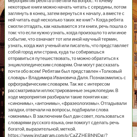
мероприятия ребята ответили на вопрос: «Почему
некоторые книги можно начать читать с середины, потом
заглянуть в конец, затем вернуться к началу, а вместе с
ней читать ещё несколько таких же книг?» Когда ребята
смогли отгадать, как называются эти книги, речь пошла о
том: что если нужно узнать, когда произошло то или иное
событие, что означает тот или иной научный термин,
узнать, когда жил ученый или писатель, что представляет
собой город или страна, куда ты собираешься
отправиться путешествовать, то можно обратиться к
энциклопедическим словарям. Они могут рассказать
почти обо всем! Ребятам был представлен «Толковый
словарь» Владимира Ивановича Даля. Познакомились с
орфографическим словарем. Так же с интересом
рассматривали иллюстрированные энциклопедии. В
ходе мероприятия разбирали такие понятия как:
«синонимы», «антонимы», «фразеологизмы». Отгадывали
загадки, отвечали на вопросы, подбирали слова
«омонимы». В заключении был дан совет, пользоваться
словарями русского языка, они помогут сделать речь
богатой, выразительной, меткой.
https://www.instagram.com/p/CaZZHEBNNDg/?