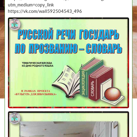
utm_medium=copy_link
https://vk.com/wall592504543_496