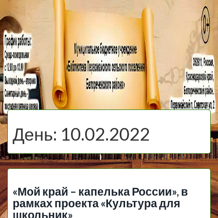
МБУ Библиотека
Первомайского
МЕНЮ
Сельского
День:
10.02.2022
Поселения
«Мой край – капелька России», в
рамках проекта «Культура для
школьник»