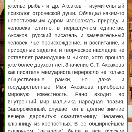
уженье рыбы» и др. Аксаков – изумительный
психолог отроческой души. Обладал каким-то
непостижимым даром изображать природу и
человека слитно, в неразлучном единстве.
Аксаков, русский писатель и замечательный
человек, чье происхождение, и воспитание, и
природные задатки, и творческое наследие не
оставляет равнодушным никого, хотя прошло
уже более двухсот лет. Значение С. Т. Аксакова
как писателя мемуариста переросло не только
общественные рамки, но даже и
государственные. Имя Аксакова приобрело
мировую известность. Рано входит во
внутренний мир мальчика народная поэзия.
Завороженный, слушает он в долгие зимние
вечера даровитую сказительницу Пелагею,
ключницу из крепостных. В ее обширнейшем
сказочном “каталоге” были и все русские