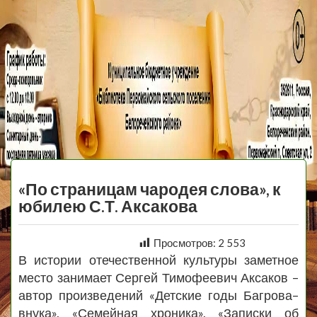
МБУ Библиотека
Первомайского
МЕНЮ
Сельского
«По страницам чародея слова», к
Поселения
юбилею С.Т. Аксакова
Просмотров:
2 553
В истории отечественной культуры заметное
место занимает Сергей Тимофеевич Аксаков –
автор произведений «Детские годы Багрова–
внука», «Семейная хроника», «Записки об