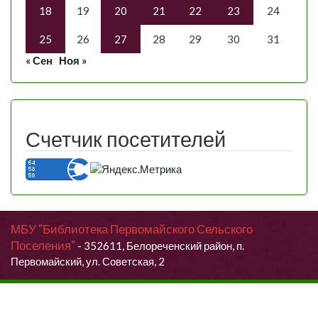
18
19
20
21
22
23
24
25
26
27
28
29
30
31
« Сен
Ноя »
Счетчик посетителей
МБУ "Библиотека Первомайского Сельского
Поселения"
- 352611, Белореченский район, п.
Первомайский, ул. Советская, 2
Продолжая использовать данный сайт, Вы даете согласие на
обработку своих персональных данных.
Я согласен (согласна)