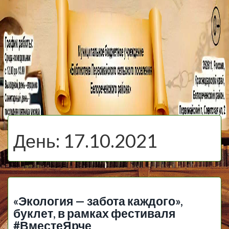
МБУ Библиотека
Первомайского
МЕНЮ
Сельского
День:
17.10.2021
Поселения
«Экология — забота каждого»,
буклет, в рамках фестиваля
#ВместеЯрче