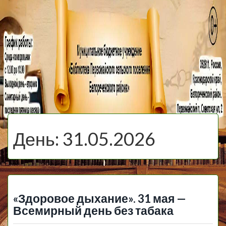
МБУ Библиотека
Первомайского
МЕНЮ
Сельского
День:
31.05.2026
Поселения
«Здоровое дыхание». 31 мая —
Всемирный день без табака