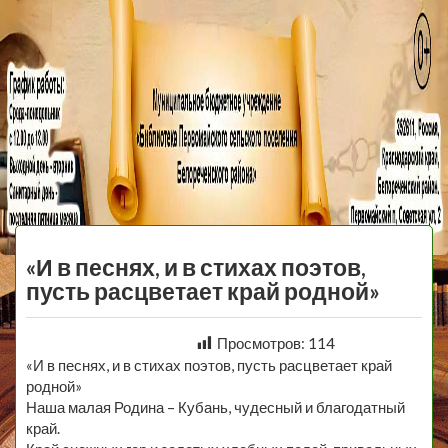
МБУ Библиотека
Первомайского
МЕНЮ
Сельского
«И в песнях, и в стихах поэтов,
Поселения
пусть расцветает край родной»
Просмотров:
114
«И в песнях, и в стихах поэтов, пусть расцветает край
родной»
Наша малая Родина – Кубань, чудесный и благодатный
край.