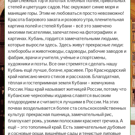
Край снежных гор и золотых хлебных полей, привольных
степей и цветущих садов. Нас окружают синие моря и
манящие горы. Этим не любоваться просто невозможно!
Красота багрового заката и розового утра, пленительная
картина полей и степей Кубани – всё это замечено
многими писателями, запечатлено на фотографиях и
картинах. Кубань, гордится замечательными людьми,
которые выросли здесь. Здесь живут прекрасные люди:
хлеборобы и животноводы, садоводы, рабочие заводов и
фабрик, врачи и учителя, учёные и спортсмены,
художники и поэты. Все они стремятся сделать нашу
Кубань ещё лучше, богаче, красивее. Про Краснодарский
край написано много стихов и рассказов. Благодатная,
тёплая и гостеприимная земля Кубани – жемчужина
России. Наш край называют житницей России, потому что
Кубанские чернозёмы издавна славятся высоким
плодородием и считаются лучшими в России. На этих
почвах возделывается более ста сельскохозяйственных
культур: прекрасная пшеница, замечательный рис,
благоухает рожь, узкими полосками краснеет гречиха. А
ещё – это тополиный край. Есть замечательные дубовые
и сосновые рощи, вишнёвые сады и тенистые липовые