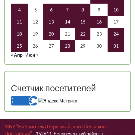
4
5
6
7
8
9
10
11
12
13
14
15
16
17
18
19
20
21
22
23
24
25
26
27
28
29
30
31
« Апр
Июн »
Счетчик посетителей
МБУ "Библиотека Первомайского Сельского
Поселения"
- 352611, Белореченский район, п.