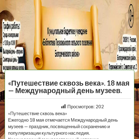
МБУ Библиотека
Первомайского
МЕНЮ
Сельского
«Путешествие сквозь века». 18 мая
Поселения
— Международный день музеев.
Просмотров:
202
«Путешествие сквозь века»
Ежегодно 18 мая отмечается Международный день
музеев — праздник, посвященный сохранению и
популяризации культурного наследия.