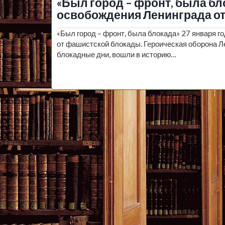
«Был город – фронт, была бл
освобождения Ленинграда о
«Был город – фронт, была блокада» 27 января 
от фашистской блокады. Героическая оборона Л
блокадные дни, вошли в историю…