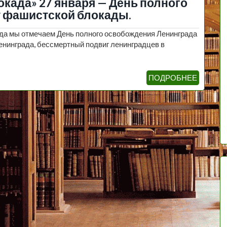
окада» 27 января — День полного
т фашистской блокады.
года мы отмечаем День полного освобождения Ленинграда
енинграда, бессмертный подвиг ленинградцев в
ПОДРОБНЕЕ