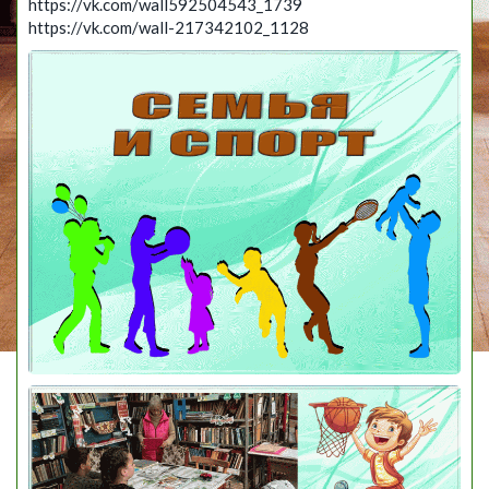
https://vk.com/wall592504543_1739
https://vk.com/wall-217342102_1128