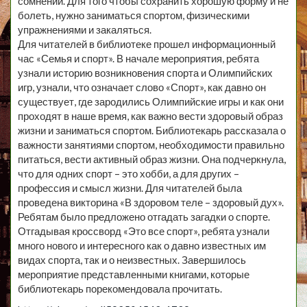
сомнений. Для того чтобы сохранить хорошую форму и не
болеть, нужно заниматься спортом, физическими
упражнениями и закаляться.
Для читателей в библиотеке прошел информационный
час «Семья и спорт». В начале мероприятия, ребята
узнали историю возникновения спорта и Олимпийских
игр, узнали, что означает слово «Спорт», как давно он
существует, где зародились Олимпийские игры и как они
проходят в наше время, как важно вести здоровый образ
жизни и заниматься спортом. Библиотекарь рассказала о
важности занятиями спортом, необходимости правильно
питаться, вести активный образ жизни. Она подчеркнула,
что для одних спорт – это хобби, а для других –
профессия и смысл жизни. Для читателей была
проведена викторина «В здоровом теле – здоровый дух».
Ребятам было предложено отгадать загадки о спорте.
Отгадывая кроссворд «Это все спорт», ребята узнали
много нового и интересного как о давно известных им
видах спорта, так и о неизвестных. Завершилось
мероприятие представленными книгами, которые
библиотекарь порекомендовала прочитать.