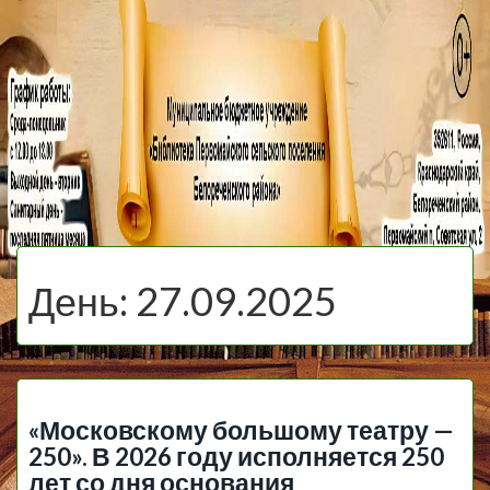
МБУ Библиотека
Первомайского
МЕНЮ
Сельского
День:
27.09.2025
Поселения
«Московскому большому театру —
250». В 2026 году исполняется 250
лет со дня основания