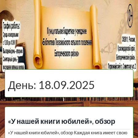
МБУ Библиотека
Первомайского
МЕНЮ
Сельского
День:
18.09.2025
Поселения
«У нашей книги юбилей», обзор
«У нашей книги юбилей», обзор Каждая книга имеет свою