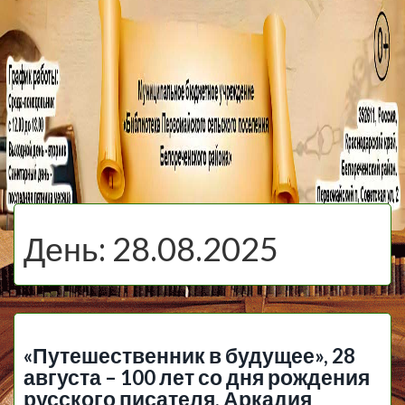
МБУ Библиотека
Первомайского
МЕНЮ
Сельского
День:
28.08.2025
Поселения
«Путешественник в будущее», 28
августа – 100 лет со дня рождения
русского писателя, Аркадия