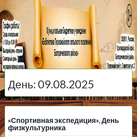
МБУ Библиотека
Первомайского
МЕНЮ
Сельского
День:
09.08.2025
Поселения
«Спортивная экспедиция», День
физкультурника