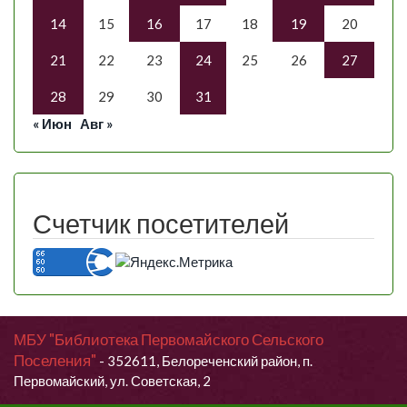
14
15
16
17
18
19
20
21
22
23
24
25
26
27
28
29
30
31
« Июн
Авг »
Счетчик посетителей
МБУ "Библиотека Первомайского Сельского
Поселения"
- 352611, Белореченский район, п.
Первомайский, ул. Советская, 2