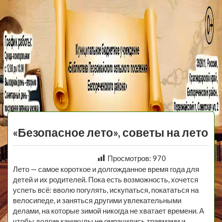
МБУ Библиотека
Первомайского
МЕНЮ
Сельского
«Безопасное лето», советы на лето
Поселения
Просмотров:
970
Лето — самое короткое и долгожданное время года для
детей и их родителей. Пока есть возможность, хочется
успеть всё: вволю погулять, искупаться, покататься на
велосипеде, и заняться другими увлекательными
делами, на которые зимой никогда не хватает времени. А
чтобы долгие каникулы не омрачились травмами и