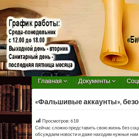
МБУ
Библиотека
Главная
Документы
Соц
Первомайского
«Фальшивые аккаунты», без
Сельского
Поселения
Просмотров:
618
Сейчас сложно представить свою жизнь без соц
обсуждаем новости и даже находим нужные нам у