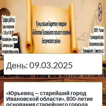
МБУ Библиотека
Первомайского
МЕНЮ
Сельского
День:
09.03.2025
Поселения
«Юрьевец — старейший город
Ивановской области», 800-летие
основания старейшего города