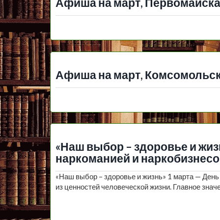
Афиша на март, Первомайска
Афиша на март, Комсомольск
«Наш выбор – здоровье и жиз
наркоманией и наркобизнес
«Наш выбор – здоровье и жизнь» 1 марта — День
из ценностей человеческой жизни. Главное знач