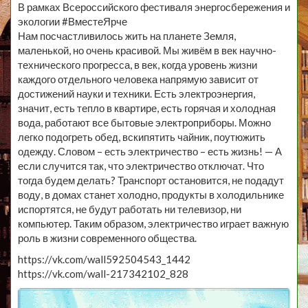
В рамках Всероссийского фестиваля энергосбережения и
экологии #ВместеЯрче
Нам посчастливилось жить на планете Земля,
маленькой, но очень красивой. Мы живём в век научно-
технического прогресса, в век, когда уровень жизни
каждого отдельного человека напрямую зависит от
достижений науки и техники. Есть электроэнергия,
значит, есть тепло в квартире, есть горячая и холодная
вода, работают все бытовые электроприборы. Можно
легко подогреть обед, вскипятить чайник, поутюжить
одежду. Словом – есть электричество – есть жизнь! — А
если случится так, что электричество отключат. Что
тогда будем делать? Транспорт остановится, не подадут
воду, в домах станет холодно, продукты в холодильнике
испортятся, не будут работать ни телевизор, ни
компьютер. Таким образом, электричество играет важную
роль в жизни современного общества.
https://vk.com/wall592504543_1442
https://vk.com/wall-217342102_828