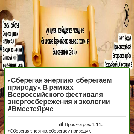
МБУ Библиотека
Первомайского
МЕНЮ
Сельского
«Сберегая энергию, сберегаем
Поселения
природу». В рамках
Всероссийского фестиваля
энергосбережения и экологии
#ВместеЯрче
Просмотров:
1 115
«Сберегая энергию, сберегаем природу».