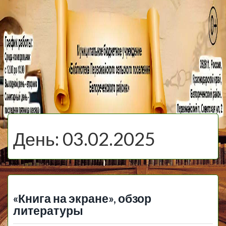
МБУ Библиотека
Первомайского
МЕНЮ
Сельского
День:
03.02.2025
Поселения
«Книга на экране», обзор
литературы