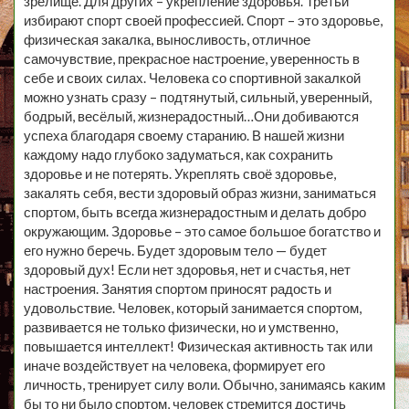
зрелище. Для других – укрепление здоровья. Третьи
избирают спорт своей профессией. Спорт – это здоровье,
физическая закалка, выносливость, отличное
самочувствие, прекрасное настроение, уверенность в
себе и своих силах. Человека со спортивной закалкой
можно узнать сразу – подтянутый, сильный, уверенный,
бодрый, весёлый, жизнерадостный…Они добиваются
успеха благодаря своему старанию. В нашей жизни
каждому надо глубоко задуматься, как сохранить
здоровье и не потерять. Укреплять своё здоровье,
закалять себя, вести здоровый образ жизни, заниматься
спортом, быть всегда жизнерадостным и делать добро
окружающим. Здоровье – это самое большое богатство и
его нужно беречь. Будет здоровым тело — будет
здоровый дух! Если нет здоровья, нет и счастья, нет
настроения. Занятия спортом приносят радость и
удовольствие. Человек, который занимается спортом,
развивается не только физически, но и умственно,
повышается интеллект! Физическая активность так или
иначе воздействует на человека, формирует его
личность, тренирует силу воли. Обычно, занимаясь каким
бы то ни было спортом, человек стремится достичь