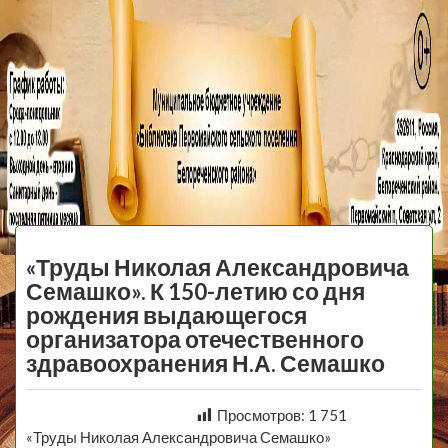
МБУ Библиотека
Первомайского
МЕНЮ
Сельского
«Труды Николая Александровича
Поселения
Семашко». К 150-летию со дня
рождения выдающегося
организатора отечественного
здравоохранения Н.А. Семашко
Просмотров:
1 751
«Труды Николая Александровича Семашко»