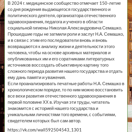
В 2024 г. медицинское сообщество отмечает 150-летие
со дня рождения выдающегося государственного и
политического деятеля, организатора отечественного
здравоохранения, педагога и ученого в области
социальной гигиены Николая Александровича Семашко.
Прошедшие годы не затмили роли и заслуг Н.А. Семашко,
и в связи с этим его последователи вновь и вновь
возвращаются к анализу жизни и деятельности этого
человека, чтобы на основе архивных материалов и
опубликованных им и его соратниками литературных
источников воссоздать объективную картину того
сложного периода развития нашего государства и отдать
ему дань памяти и уважения.
Если проанализировать печатные работы Н.А. Семашко в
хронологическом порядке, то по ним можно восстановить
все вехи развития отечественного здравоохранения в
первой половине ХХ в. Изучая эти труды, читатель
знакомится с историей нашего государства и
уникальными личностями того времени, с событиями,
свидетелем которых был сам автор.
https://vk.com/wall592504543_1301