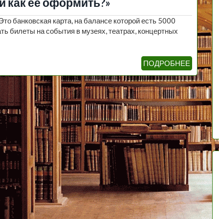
и как ее оформить?»
Это банковская карта, на балансе которой есть 5000
ь билеты на события в музеях, театрах, концертных
ПОДРОБНЕЕ