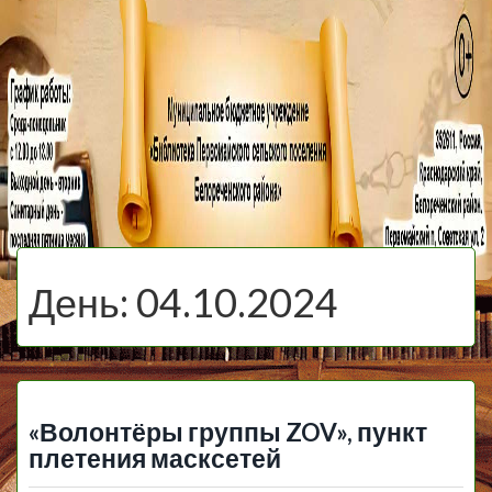
МБУ Библиотека
Первомайского
МЕНЮ
Сельского
День:
04.10.2024
Поселения
«Волонтёры группы ZOV», пункт
плетения масксетей