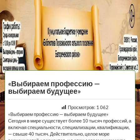
МБУ Библиотека
Первомайского
МЕНЮ
Сельского
«Выбираем профессию —
Поселения
выбираем будущее»
Просмотров:
1 062
«Выбираем профессию — выбираем будущее»
Сегодня в мире существует более 10 тысяч профессий, а
включая специальности, специализации, квалификации,
— свыше 40 тысяч. Действительно, целое море