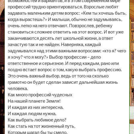
возможностей и вариантов, и в этом современном мире
профессий трудно ориентироваться. Взрослые любят
задавать маленьким детям вопрос: «Кем ты хочешь быть,
когда вырастешь?» И малыши, обычно не задумываясь,
очень легко на него отвечают. Повзрослев, ребенку
становиться сложнее ответить на этот вопрос. И вот уже
заканчиваются десять лет школьной жизни, а ответ
зачастую так и не найден. Наверняка, каждый
задумывался над этими важными вопросами: «кто я? чего
я хочу? что я могу?» Выбор профессии – дело
ответственное и серьезное. И перед каждым, рано или
поздно встает вопрос о том, какую выбрать профессию.
Это очень важный выбор, ведь от того на сколько
грамотно он будет сделан зависит дальнейшая жизнь
человека.
Как много профессий чудесных
На нашей планете Земля!
И каждая из них интересна.
И каждая людям нужна.
Как выбрать любимое дело?
Как стать на тот жизненный путь,
Которым шагал бы ты смело,