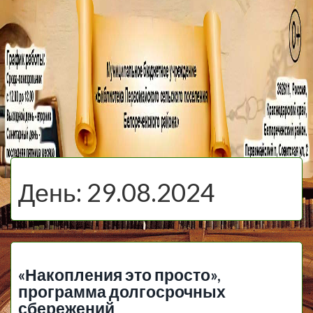
МБУ Библиотека
Первомайского
МЕНЮ
Сельского
День:
29.08.2024
Поселения
«Накопления это просто»,
программа долгосрочных
сбережений