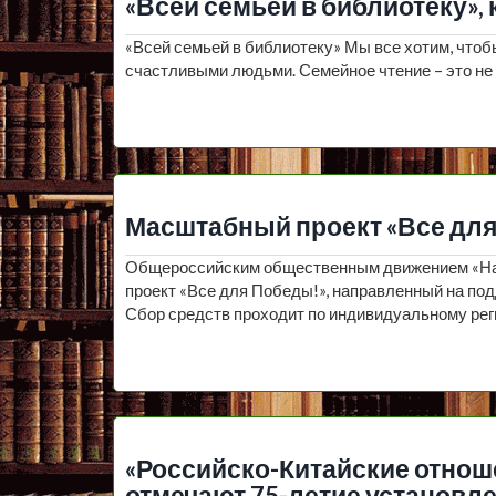
«Всей семьей в библиотеку», 
«Всей семьей в библиотеку» Мы все хотим, что
счастливыми людьми. Семейное чтение – это не т
Масштабный проект «Все дл
Общероссийским общественным движением «На
проект «Все для Победы!», направленный на по
Сбор средств проходит по индивидуальному ре
«Российско-Китайские отноше
отмечают 75-летие установл