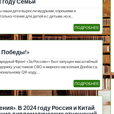
к году Семьи
бы наши дети выросли мудрыми, хорошими и
олько чтение для детей и с детьми, но и…
ПОДРОБНЕЕ
я Победы!»
родный Фронт «За Россию»» был запущен масштабный
ддержку участников СВО и мирного населения Донбасса.
гиональному QR-коду…
ПОДРОБНЕЕ
ния». В 2024 году Россия и Китай
ения дипломатических отношений