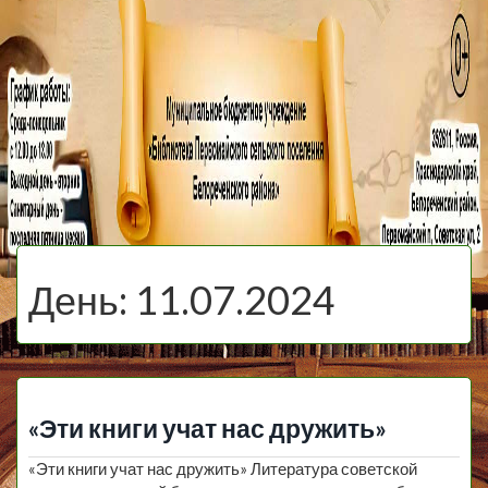
МБУ Библиотека
Первомайского
МЕНЮ
Сельского
День:
11.07.2024
Поселения
«Эти книги учат нас дружить»
«Эти книги учат нас дружить» Литература советской