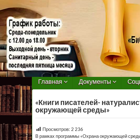
МБУ
Библиотека
Главная
Документы
Соц
Первомайского
«Книги писателей- натуралис
Сельского
окружающей среды»
Поселения
Просмотров:
2 236
В рамках программы «Охрана окружающей среды