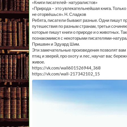
«Книги писателей- натуралистов»
«Природа – это увлекательнейшая книга. Только 
не оторвёшься». Н. Сладков
Ребята, писатели бывают разные. Одни пишут про
путешествия по разным странам, третьи сочиняю
которые пишут книги о природе и о животных. Т
познакомимся с некоторыми писателями-натура
Пришвин и Эдуард Шим.
Эти замечательные произведения позволят вам 
птиц и зверей, про охоту и лес, научат вас бере
живое.
https://vk.com/wall601526944_368
https://vk.com/wall-217342102_15