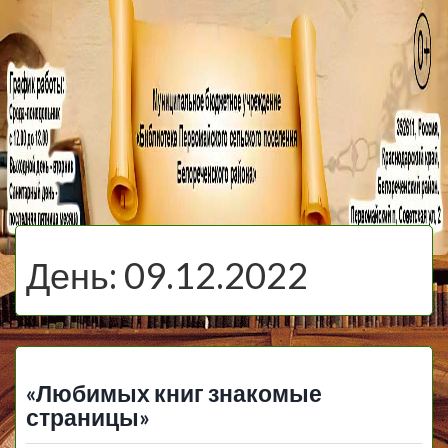
МБУ Библиотека
Первомайского
МЕНЮ
Сельского
День:
09.12.2022
Поселения
«Любимых книг знакомые
страницы»