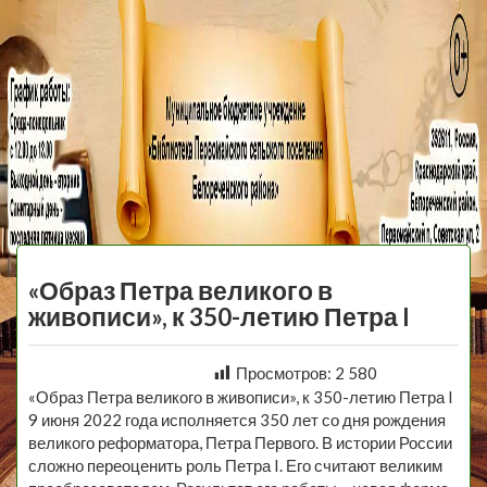
МБУ Библиотека
Первомайского
МЕНЮ
Сельского
«Образ Петра великого в
Поселения
живописи», к 350-летию Петра I
Просмотров:
2 580
«Образ Петра великого в живописи», к 350-летию Петра I
9 июня 2022 года исполняется 350 лет со дня рождения
великого реформатора, Петра Первого. В истории России
сложно переоценить роль Петра I. Его считают великим