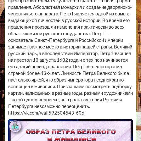
преобразователем. Результат его работы – новая форма
правления. Абсолютная монархия и создание дворянско-
чиновничьего аппарата. Петр I является одной из самых
выдающихся личностей в русской истории. Во время его
правления произошли изменения практически во всех
областях жизни русского государства. Пётр I —
основатель Санкт-Петербурга и Российской империи
занимает важное место в истории нашей страны. Великий
русский царь, а впоследствии Император, Петр 1 взошел
на престол 18 августа 1682 года и с тех пор начинается
его долгий период правления. Петр I успешно правил
страной более 43-х лет. Личность Петра Великого была
настолько яркой, что образ императора неоднократно
воплощён в живописи. Приглашаем посмотреть подборку
картин, написанных в разные годы, разными художниками
– но об одном человеке, чью роль в истории России и
Петербурга невозможно переоценить.
https://vk.com/wall592504543_606