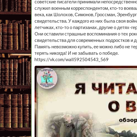
советские писатели принимали непосредственное
служил военным корреспондентом, кто-то воева
века, как Шолохов, Симонов, Гроссман, Эренбур
свидетельства. У каждого из них была своя войн
летчиках, кто-то о партизанах, другие о детях-
Они оставили страшные воспоминания о тех рок
свидетельства для современных подростков и де
Память невозможно купить, ее можно либо не тер
терять никогда! И не забывать о победе.
https://vk.com/wall592504543_569