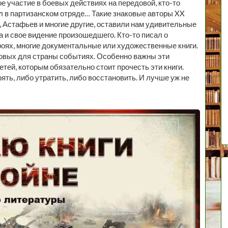
 участие в боевых действиях на передовой, кто-то
л в партизанском отряде… Такие знаковые авторы XX
г, Астафьев и многие другие, оставили нам удивительные
а и свое видение произошедшего. Кто-то писал о
героях, многие документальные или художественные книги.
овых для страны событиях. Особенно важны эти
тей, которым обязательно стоит прочесть эти книги.
ять, либо утратить, либо восстановить. И лучше уж не