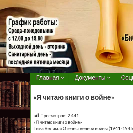
МБУ
Библиотека
Главная
Документы
Соц
Первомайского
«Я читаю книги о войне»
Сельского
Поселения
Просмотров:
2 441
«Я читаю книги о войне»
Тема Великой Отечественной войны (1941-1945 гг